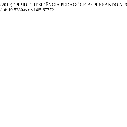
 de A. A. de (2019) “PIBID E RESIDÊNCIA PEDAGÓGICA: PEN
. doi: 10.5380/rvx.v14i5.67772.