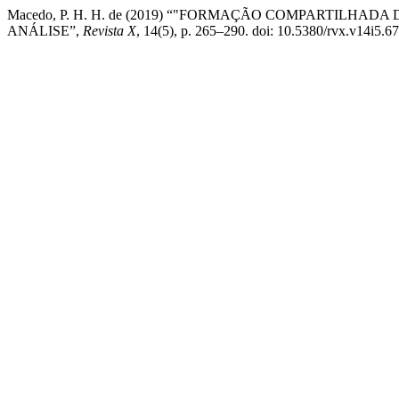
Macedo, P. H. H. de (2019) “"FORMAÇÃO COMPARTILHAD
ANÁLISE”,
Revista X
, 14(5), p. 265–290. doi: 10.5380/rvx.v14i5.6