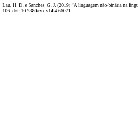
Lau, H. D. e Sanches, G. J. (2019) “A linguagem não-binária na língu
106. doi: 10.5380/rvx.v14i4.66071.