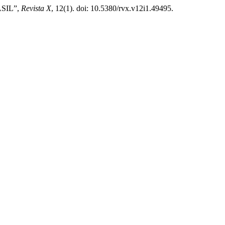
ASIL”,
Revista X
, 12(1). doi: 10.5380/rvx.v12i1.49495.