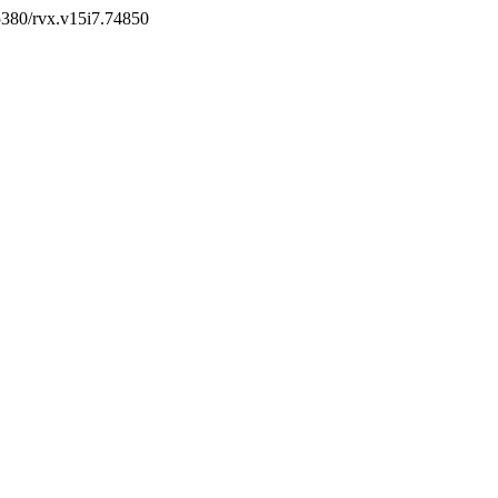
.5380/rvx.v15i7.74850