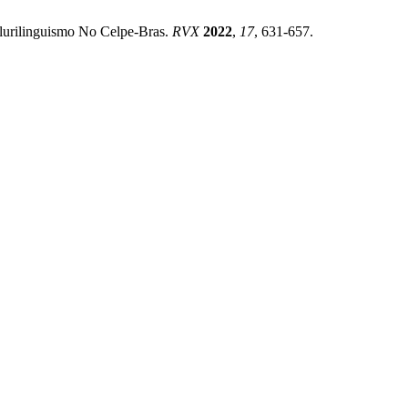
Plurilinguismo No Celpe-Bras.
RVX
2022
,
17
, 631-657.