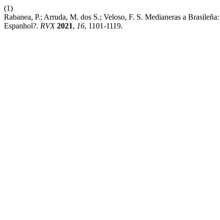
(1)
Rabanea, P.; Arruda, M. dos S.; Veloso, F. S. Medianeras a Brasileñ
Espanhol?.
RVX
2021
,
16
, 1101-1119.