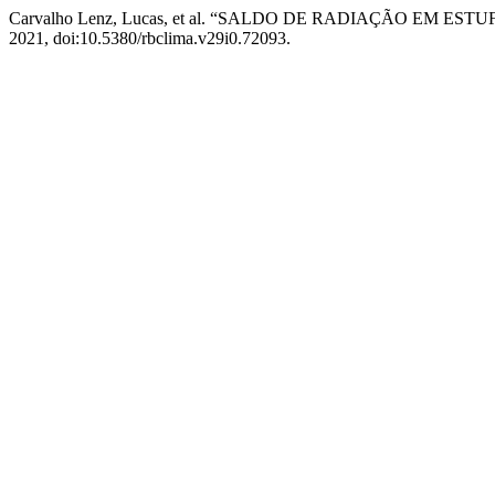
Carvalho Lenz, Lucas, et al. “SALDO DE RADIAÇÃO EM ES
2021, doi:10.5380/rbclima.v29i0.72093.