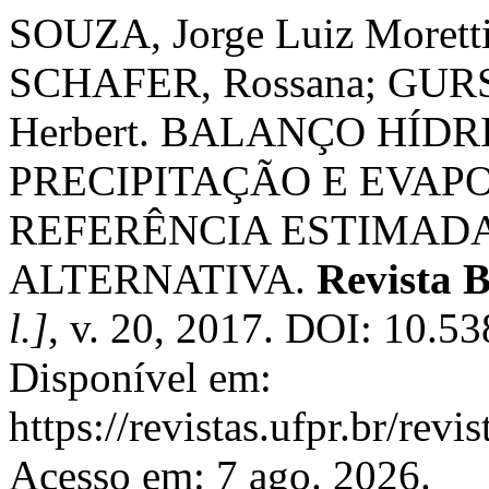
SOUZA, Jorge Luiz Morett
SCHAFER, Rossana; GURS
Herbert. BALANÇO HÍD
PRECIPITAÇÃO E EVAP
REFERÊNCIA ESTIMAD
ALTERNATIVA.
Revista B
l.]
, v. 20, 2017. DOI: 10.5
Disponível em:
https://revistas.ufpr.br/rev
Acesso em: 7 ago. 2026.