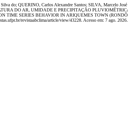
ilva do; QUERINO, Carlos Alexandre Santos; SILVA, Marcelo Jo
URA DO AR, UMIDADE E PRECIPITAÇÃO PLUVIOMÉTRICA
ON TIME SERIES BEHAVIOR IN ARIQUEMES TOWN (RONDÔN
tas.ufpr.br/revistaabclima/article/view/43228. Acesso em: 7 ago. 2026.