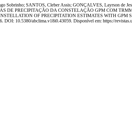
o Sobrinho; SANTOS, Cleber Assis; GONÇALVES, Layrson de Jesu
ATIVAS DE PRECIPITAÇÃO DA CONSTELAÇÃO GPM COM TRM
NSTELLATION OF PRECIPITATION ESTIMATES WITH GPM S
16. DOI: 10.5380/abclima.v18i0.43059. Disponível em: https://revistas.