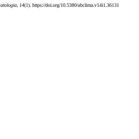
matologia
,
14
(1). https://doi.org/10.5380/abclima.v14i1.36131