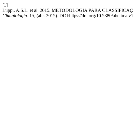
[1]
Luppi, A.S.L. et al. 2015. METODOLOGIA PARA CLASS
Climatologia
. 15, (abr. 2015). DOI:https://doi.org/10.5380/abclima.v