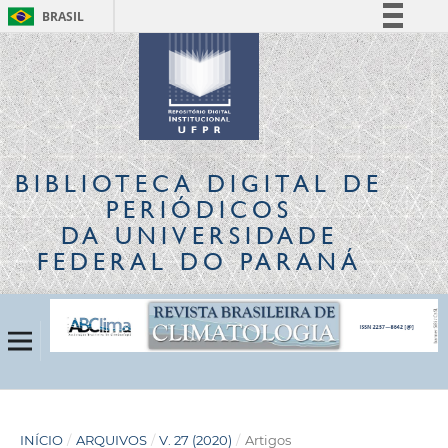
BRASIL
Simplifique!
Comunica BR
Participe
Acesso à informação
Legislação
BIBLIOTECA DIGITAL
DE
Canais
PERIÓDICOS
DA UNIVERSIDADE
FEDERAL DO PARANÁ
INÍCIO
/
ARQUIVOS
/
V. 27 (2020)
/
Artigos