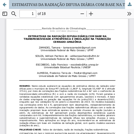
ESTIMATIVAS DA RADIAÇÃO DIFUSA DIÁRIA COM BASE NA TRANSMISSIVIDADE ATMOSFÉRICA E INSOLAÇÃO NA TRANSIÇÃO CERRADO-AMAZÔNIA