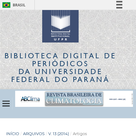
BRASIL
Simplifique!
Comunica BR
Participe
Acesso à informação
Legislação
BIBLIOTECA DIGITAL
DE
Canais
PERIÓDICOS
DA UNIVERSIDADE
FEDERAL DO PARANÁ
INÍCIO
/
ARQUIVOS
/
V. 13 (2014)
/
Artigos