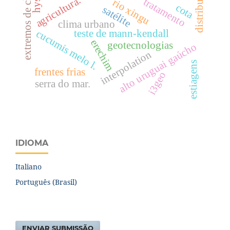
extremos de chuva
distribuição
agricultura.
tratamento
rio xingu
cota
satélite
clima urbano
teste de mann-kendall
cucumis melo l.
erechim
geotecnologias
alto uruguai gaúcho
interpolation
estiagens
frentes frias
i3geo
serra do mar.
IDIOMA
Italiano
Português (Brasil)
ENVIAR SUBMISSÃO