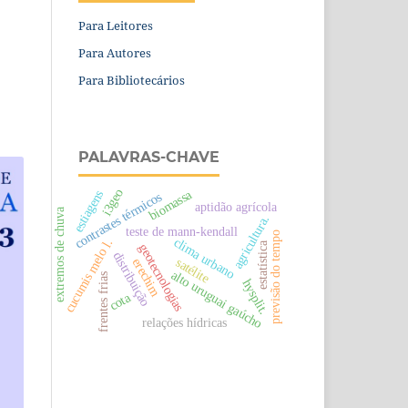
Para Leitores
Para Autores
Para Bibliotecários
PALAVRAS-CHAVE
i3geo
biomassa
estiagens
contrastes térmicos
aptidão agrícola
extremos de chuva
agricultura.
teste de mann-kendall
previsão do tempo
clima urbano
cucumis melo l.
estatística
geotecnologias
distribuição
satélite
erechim
alto uruguai gaúcho
frentes frias
hysplit.
cota
relações hídricas