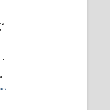
o o
r
dos.
o
NC
ses/