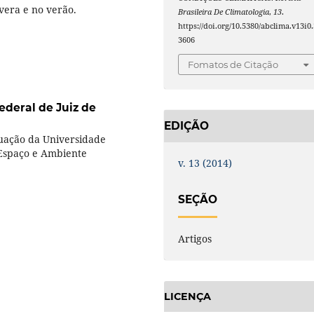
vera e no verão.
Brasileira De Climatologia
,
13
.
https://doi.org/10.5380/abclima.v13i0.
3606
Fomatos de Citação
ederal de Juiz de
EDIÇÃO
uação da Universidade
 Espaço e Ambiente
v. 13 (2014)
SEÇÃO
Artigos
LICENÇA