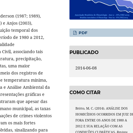
derson (1987; 1989),
 e Anjos (2003),
uição temporal dos
PDF
eríodo de 1980 a 2012,
alidade
 Civil, associando tais
PUBLICADO
ratura, precipitação,
stas, uma maior
2014-06-08
 meio dos registros de
 e temperatura mínima,
ia e Análise Ambiental da
COMO CITAR
resentações gráficas e
nstraram que apesar das
mano municipal, as taxas
Britto, M. C. (2014). ANÁLISE DOS
HOMICÍDIOS OCORRIDOS EM JUIZ D
ações de crimes violentos
FORA ENTRE OS ANOS DE 1980 A
ram os mais fortes
2012 E SUA RELAÇÃO COM AS
lvidas, sinalizando para
CONDIÇÕES CLIMÁTICAS.
Revista