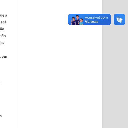
ue a
terá
ção
 não
is.
s em
e
s