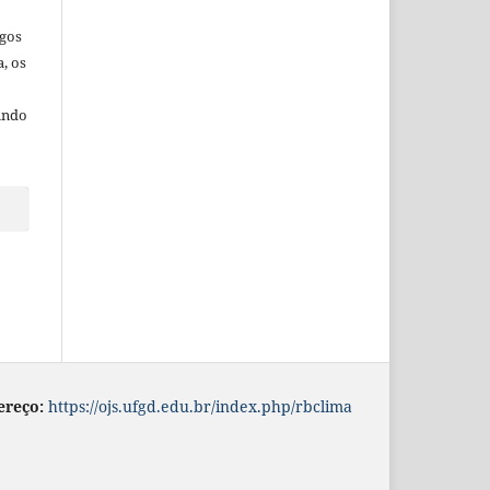
igos
a,
os
undo
ereço:
https://ojs.ufgd.edu.br/index.php/rbclima