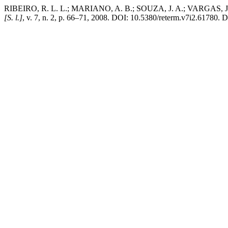
RIBEIRO, R. L. L.; MARIANO, A. B.; SOUZA, J. A.; VA
[S. l.]
, v. 7, n. 2, p. 66–71, 2008. DOI: 10.5380/reterm.v7i2.61780. Di