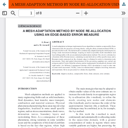
A MESH ADAPTION METHOD BY NODE RE-ALLOCATION USING AN EDGE-BASED ERROR MEASURE