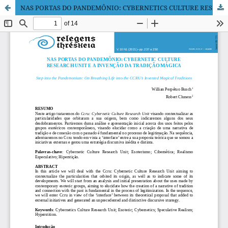
NAS PORTAS DO PANDEMÔNIO: CYBERNETICS CULTURE RESEARCH UNIT E A INVENÇÃO DA TRADIÇÃO MÁGICA