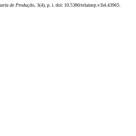
haria de Produção
, 3(4), p. i. doi: 10.5380/relainep.v3i4.43965.