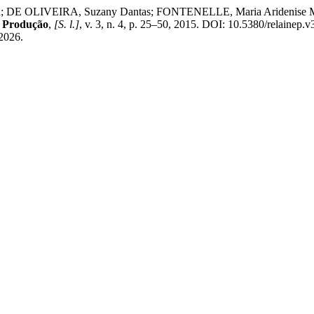
DE OLIVEIRA, Suzany Dantas; FONTENELLE, Maria Aridenise Macena
e Produção
,
[S. l.]
, v. 3, n. 4, p. 25–50, 2015. DOI: 10.5380/relainep.
 2026.