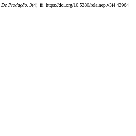
a De Produção
,
3
(4), iii. https://doi.org/10.5380/relainep.v3i4.43964