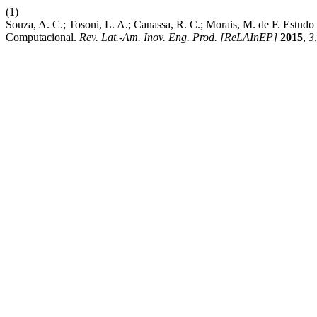
(1)
Souza, A. C.; Tosoni, L. A.; Canassa, R. C.; Morais, M. de F. Estu
Computacional.
Rev. Lat.-Am. Inov. Eng. Prod. [ReLAInEP]
2015
,
3