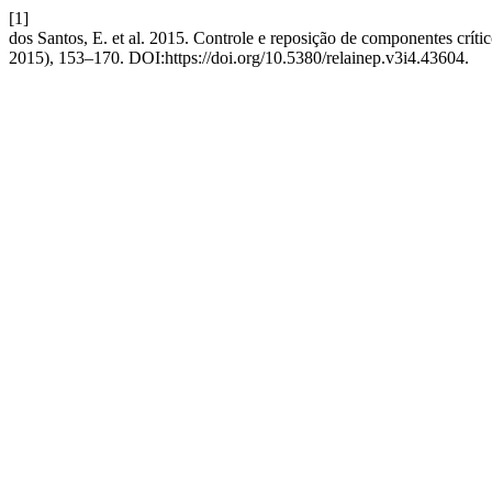
[1]
dos Santos, E. et al. 2015. Controle e reposição de componentes crí
2015), 153–170. DOI:https://doi.org/10.5380/relainep.v3i4.43604.