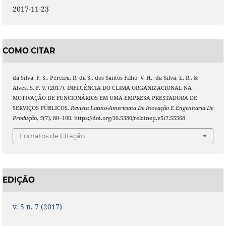
2017-11-23
COMO CITAR
da Silva, F. S., Pereira, R. da S., dos Santos Filho, V. H., da Silva, L. R., &
Alves, S. F. V. (2017). INFLUÊNCIA DO CLIMA ORGANIZACIONAL NA
MOTIVAÇÃO DE FUNCIONÁRIOS EM UMA EMPRESA PRESTADORA DE
SERVIÇOS PÚBLICOS.
Revista Latino-Americana De Inovação E Engenharia De
Produção
,
5
(7), 80–100. https://doi.org/10.5380/relainep.v5i7.55568
Fomatos de Citação
EDIÇÃO
v. 5 n. 7 (2017)