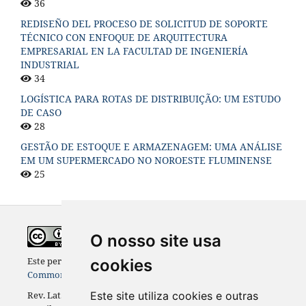
36
REDISEÑO DEL PROCESO DE SOLICITUD DE SOPORTE
TÉCNICO CON ENFOQUE DE ARQUITECTURA
EMPRESARIAL EN LA FACULTAD DE INGENIERÍA
INDUSTRIAL
34
LOGÍSTICA PARA ROTAS DE DISTRIBUIÇÃO: UM ESTUDO
DE CASO
28
GESTÃO DE ESTOQUE E ARMAZENAGEM: UMA ANÁLISE
EM UM SUPERMERCADO NO NOROESTE FLUMINENSE
25
O nosso site usa
Este periódico está licenciado com uma
Licença Creative
cookies
Commons - Atribuição - NãoComercial 4.0 Internacional
Este site utiliza cookies e outras
Rev. Lat.-Am. Inov. Eng. Prod. [ReLAInEP], Curitiba (PR),