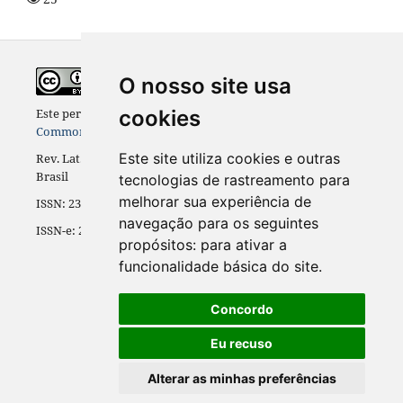
O nosso site usa
Este periódico está licenciado com uma
Licença Creative
cookies
Commons - Atribuição - NãoComercial 4.0 Internacional
Este site utiliza cookies e outras
Rev. Lat.-Am. Inov. Eng. Prod. [ReLAInEP], Curitiba (PR),
Brasil
tecnologias de rastreamento para
melhorar sua experiência de
ISSN: 2317-4846 (Versão impressa)
navegação para os seguintes
ISSN-e: 2317-6792 (Versão
online
)
propósitos:
para ativar a
funcionalidade básica do site
.
Concordo
Eu recuso
Alterar as minhas preferências