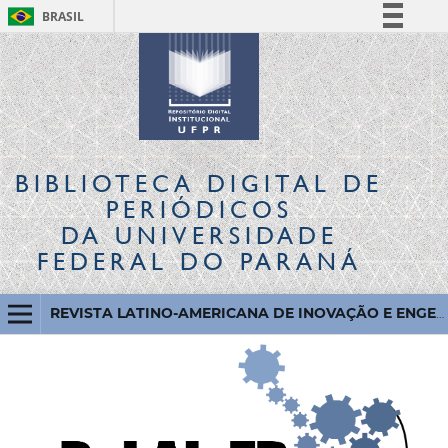
BRASIL
Simplifique!
Comunica BR
Participe
Acesso à informação
Legislação
BIBLIOTECA DIGITAL
DE
Canais
PERIÓDICOS
DA UNIVERSIDADE
FEDERAL DO PARANÁ
REVISTA LATINO-AMERICANA DE INOVAÇÃO E ENGENHARIA DE PRODUÇÃO