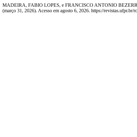
MADEIRA, FABIO LOPES, e FRANCISCO ANTONIO BEZERRA. “Value
(março 31, 2026). Acesso em agosto 6, 2026. https://revistas.ufpr.br/r