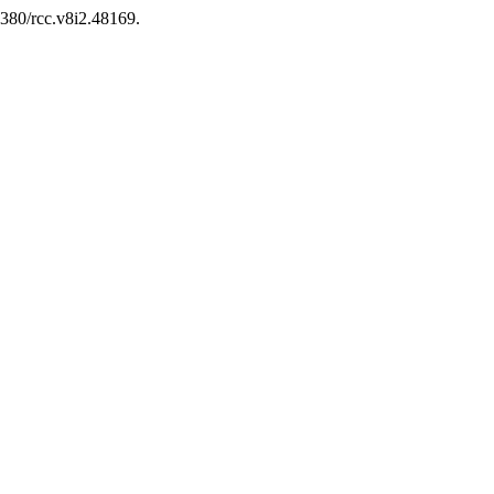
.5380/rcc.v8i2.48169.