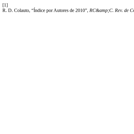
[1]
R. D. Colauto, “Índice por Autores de 2010”,
RC&amp;C. Rev. de Con