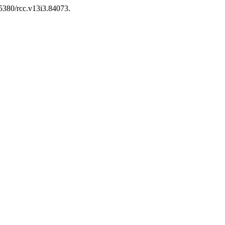
0.5380/rcc.v13i3.84073.