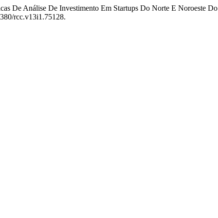
ráticas De Análise De Investimento Em Startups Do Norte E Noroeste 
.5380/rcc.v13i1.75128.