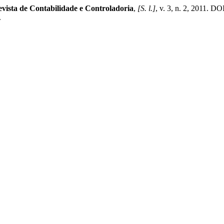
ista de Contabilidade e Controladoria
,
[S. l.]
, v. 3, n. 2, 2011. D
.