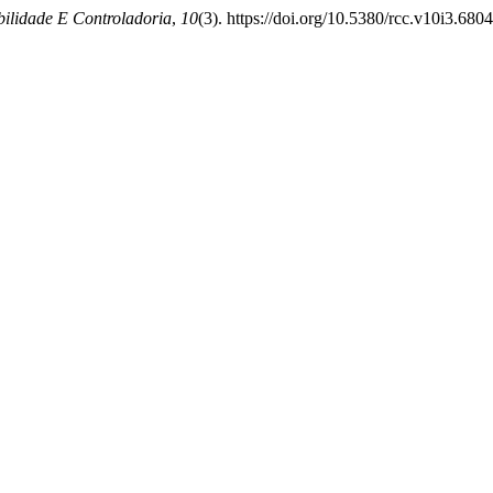
ilidade E Controladoria
,
10
(3). https://doi.org/10.5380/rcc.v10i3.680