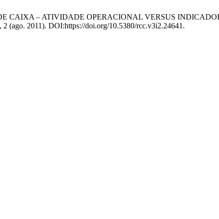
 FLUXO DE CAIXA – ATIVIDADE OPERACIONAL VERSUS INDIC
3, 2 (ago. 2011). DOI:https://doi.org/10.5380/rcc.v3i2.24641.