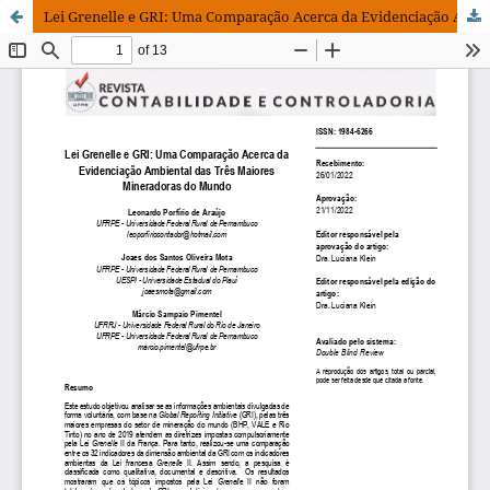
Lei Grenelle e GRI: Uma Comparação Acerca da Evidenciação Ambiental das Três Maiores Mineradoras do Mundo