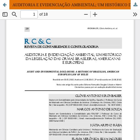
AUDITORIA E EVIDENCIAÇÃO AMBIENTAL; UM HISTÓRICO DA LEGISLAÇÃO DAS NORMAS BRASILEIRAS, AMERICANAS E EUROPÉIAS