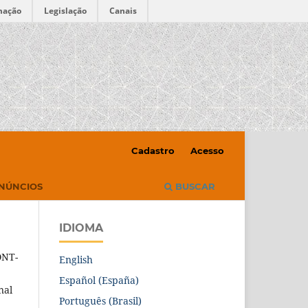
mação
Legislação
Canais
Cadastro
Acesso
NÚNCIOS
BUSCAR
IDIOMA
ONT-
English
Español (España)
nal
Português (Brasil)