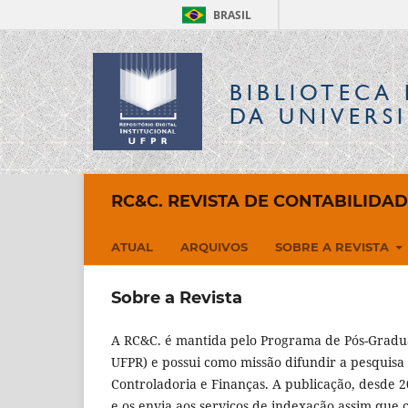
BRASIL
BIBLIOTECA 
DA UNIVERS
RC&C. REVISTA DE CONTABILIDA
ATUAL
ARQUIVOS
SOBRE A REVISTA
Sobre a Revista
A RC&C. é mantida pelo Programa de Pós-Gradu
UFPR) e possui como missão difundir a pesquisa 
Controladoria e Finanças. A publicação, desde 20
e os envia aos serviços de indexação assim que