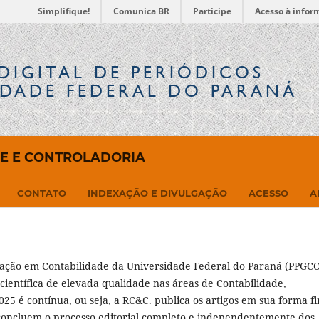
Simplifique!
Comunica BR
Participe
Acesso à infor
DIGITAL
DE PERIÓDICOS
IDADE FEDERAL DO PARANÁ
DE E CONTROLADORIA
CONTATO
INDEXAÇÃO E DIVULGAÇÃO
ACESSO
A
ação em Contabilidade da Universidade Federal do Paraná (PPGC
científica de elevada qualidade nas áreas de Contabilidade,
25 é contínua, ou seja, a RC&C. publica os artigos em sua forma fi
 concluem o processo editorial completo e independentemente dos