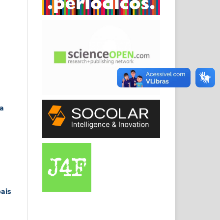
na
ais