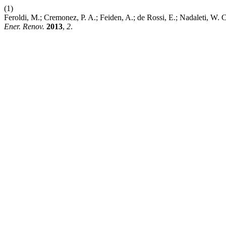
(1)
Feroldi, M.; Cremonez, P. A.; Feiden, A.; de Rossi, E.; Nadaleti, W.
Ener. Renov.
2013
,
2
.