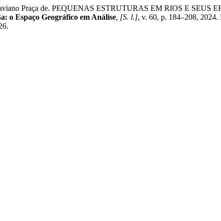
as Otaviano Praça de. PEQUENAS ESTRUTURAS EM RIOS E S
a: o Espaço Geográfico em Análise
,
[S. l.]
, v. 60, p. 184–208, 2024
26.