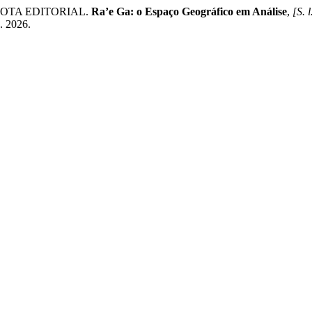
 NOTA EDITORIAL.
Ra’e Ga: o Espaço Geográfico em Análise
,
[S. l
o. 2026.