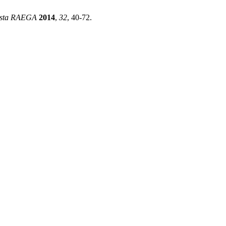
ista RAEGA
2014
,
32
, 40-72.