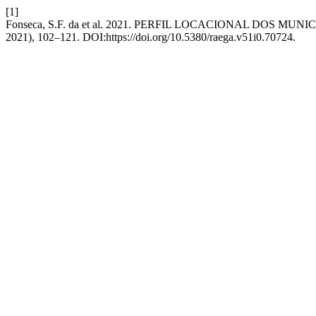
[1]
Fonseca, S.F. da et al. 2021. PERFIL LOCACIONAL DOS M
2021), 102–121. DOI:https://doi.org/10.5380/raega.v51i0.70724.