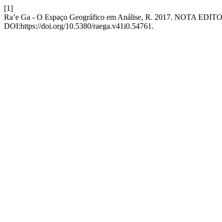
[1]
Ra’e Ga - O Espaço Geográfico em Análise, R. 2017. NOTA EDI
DOI:https://doi.org/10.5380/raega.v41i0.54761.