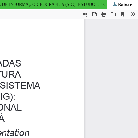
Baixar
IDENTIFICAçãO DE ÁREAS ADEQUADAS À IMPLANTAçãO DE INFRA-ESTRUTURA ARQUITETÔNICA ATRAVÉS DO USO DO SISTEMA DE INFORMAçãO GEOGRÁFICA (SIG): ESTUDO DE CASO – PARQUE NACIONAL SAINT-HILAIRE/LANGE – PARANÁ