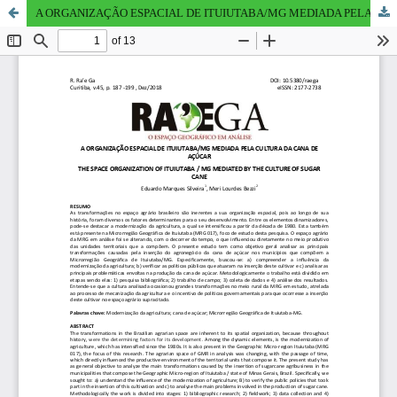
A ORGANIZAÇÃO ESPACIAL DE ITUIUTABA/MG MEDIADA PELA CULTURA DA CANA DE AÇÚCAR