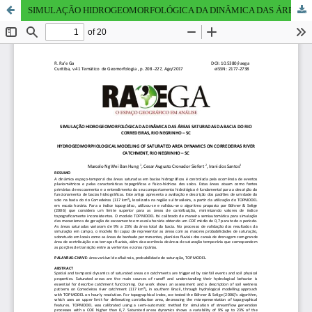
SIMULAÇÃO HIDROGEOMORFOLÓGICA DA DINÂMICA DAS ÁREAS SATURADAS DA BACIA DO RIO CORREDEIRAS, RIO NEGRINHO - SC