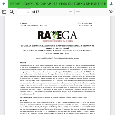
ESTABILIDADE DE CANAIS FLUVIAIS EM TORNO DE PONTES E BUEIROS NA BACIA HIDROGRÁFICA DO PARANÁ III, OESTE DO PARANÁ - EVALUATION OF THE CHANNEL STABILITY IN BRIDGES AND CULVERTS IN PARANÁ III WATERSHED, WESTERN PARANÁ STATE, BRAZIL