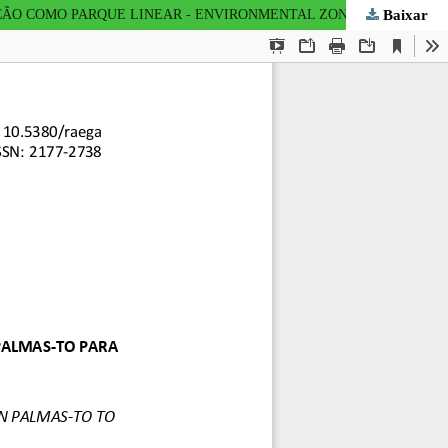
Baixar
ZONEAMENTO AMBIENTAL DA ÁREA DA UNIDADE DE CONSERVAÇÃO TIÚBA EM PALMAS-TO PARA EMBASAR A SUA IMPLANTAÇÃO COMO PARQUE LINEAR - ENVIRONMENTAL ZONING OF THE AREA OF THE TIÚBA UNITY OF CONSERVATION IN PALMAS-TO TO SUPPORT ITS IMPLEMENTATION AS LINEAR PARK