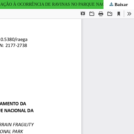
Baixar
APLICAÇÃO DO MÉTODO DE CLASSIFICAÇÃO CONTÍNUA FUZZY PARA O MAPEAMENTO DA FRAGILIDADE DO TERRENO EM RELAÇÃO À OCORRÊNCIA DE RAVINAS NO PARQUE NACIONAL DA SERRA DA CANASTRA - APPLICATION OF CONTINUOUS FUZZY CLASSIFICATION METHOD FOR MAPPING TERRAIN FRAGILITY REGARDING THE OCCURRENCE OF GULLIES IN THE SERRA DA CANASTRA NATIONAL PARK